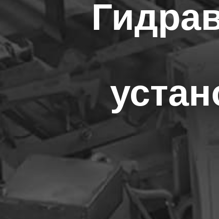
Гидра
устан