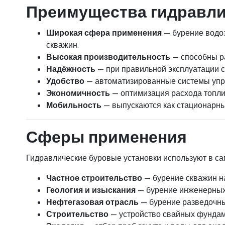
Преимущества гидравли
Широкая сфера применения
— бурение водо
скважин.
Высокая производительность
— способны ра
Надёжность
— при правильной эксплуатации с
Удобство
— автоматизированные системы упра
Экономичность
— оптимизация расхода топлив
Мобильность
— выпускаются как стационарны
Сферы применения
Гидравлические буровые установки используют в са
Частное строительство
— бурение скважин на
Геология и изыскания
— бурение инженерных 
Нефтегазовая отрасль
— бурение разведочны
Строительство
— устройство свайных фундам