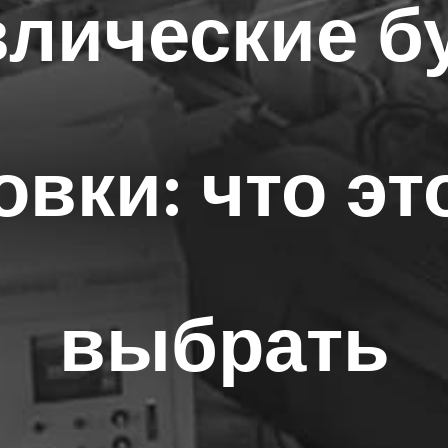
влические б
овки: что это
выбрать