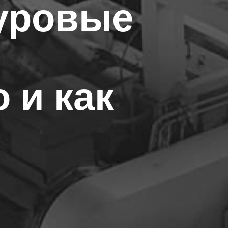
уровые
 и как