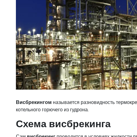
Висбрекингом
называется разновидность термокрек
котельного горючего из гудрона.
Схема висбрекинга
Сам
висбрекинг
проводится в условиях жидкости пр